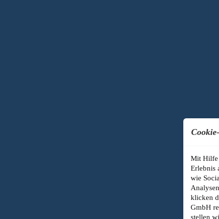
Cookie-
Mit Hilfe
Erlebnis
wie Socia
Analysen
klicken d
GmbH res
stellen 