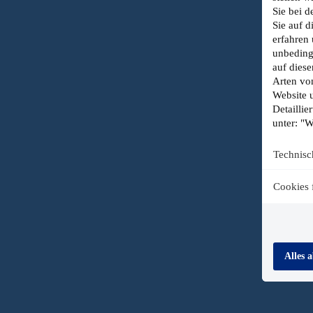
Sie bei d
Sie auf 
erfahren 
unbeding
auf diese
Arten vo
Website 
Detaillie
unter: "W
Technisc
Cookies 
Alles 